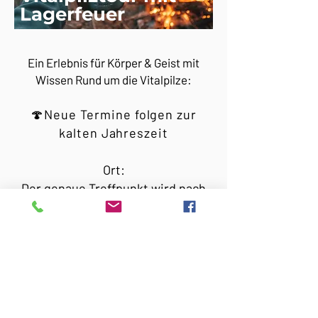
Lagerfeuer
Ein Erlebnis für Körper & Geist mit
Wissen Rund um die Vitalpilze:
🍄Neue Termine folgen zur
kalten Jahreszeit
Ort:
Der genaue Treffpunkt wird nach
Anmeldung mitgeteilt.
Du lernst, wie man Vitalpilze sicher
erkennt und erntet. Im Anschluss
entfachen wir gemeinsam das Feuer
und bereiten einen Pilz-Tee aus den
gesammelten Vitalpilzen zu. In