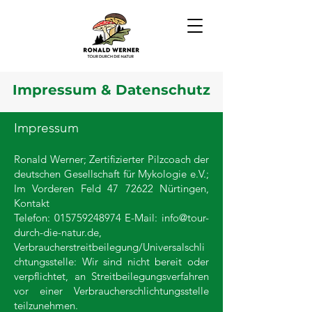
Impressum & Datenschutz
Impressum
Ronald Werner; Zertifizierter Pilzcoach der
deutschen Gesellschaft für Mykologie e.V.;
Im Vorderen Feld
47 72622
Nürtingen,
Kontakt
Telefon:
015759248974
E-Mail:
info@tour-
durch-die-natur.de
,
Verbraucherstreitbeilegung/Universalschli
chtungsstelle: Wir sind nicht bereit oder
verpflichtet, an Streitbeilegungsverfahren
vor einer Verbraucherschlichtungsstelle
teilzunehmen.