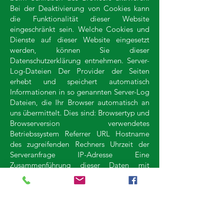
Bei der Deaktivierung von Cookies kann
die Funktionalität dieser Website
eingeschränkt sein. Welche Cookies und
Dienste auf dieser Website eingesetzt
werden, können Sie dieser
Datenschutzerklärung entnehmen. Server-
Log-Dateien Der Provider der Seiten
erhebt und speichert automatisch
Informationen in so genannten Server-Log
Dateien, die Ihr Browser automatisch an
uns übermittelt. Dies sind: Browsertyp und
Browserversion verwendetes
Betriebssystem Referrer URL Hostname
des zugreifenden Rechners Uhrzeit der
Serveranfrage IP-Adresse Eine
Zusammenführung dieser Daten mit
anderen Datenquellen wird nicht
vorgenommen. Die Erfassung dieser
Daten erfolgt auf Grundlage von Art. 6
Abs. 1 lit. f DSGVO. Der Websitebetreiber
hat ein berechtigtes Interesse an der