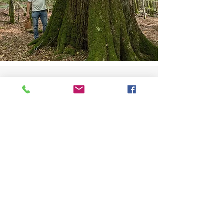
Bitte beachte
Die Tour durch die Natur dient dazu ein
Bewusstsein für unsere Umwelt zu
schaffen und insbesondere die
Bedeutung der Pilze in unserer Natur
aufzuzeigen. Du lernst verschiedene
Pilze und Ihre Eigenschaften kennen.
Du bekommst einen Einblick in die
faszinierende Welt der Pilze und deren
Verwendung auch außerhalb der
Kulinarik. Selbstverständlich kann bei
dieser Tour auch etwas gesammelt
werden, jedoch sollte dies immer mit