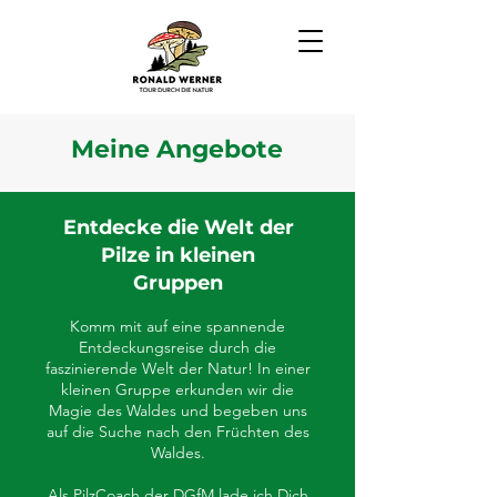
Meine Angebote
Entdecke die Welt der
Pilze in kleinen
Gruppen
Komm mit auf eine spannende
Entdeckungsreise durch die
faszinierende Welt der Natur! In einer
kleinen Gruppe erkunden wir die
Magie des Waldes und begeben uns
auf die Suche nach den Früchten des
Waldes.
Als PilzCoach der DGfM lade ich Dich